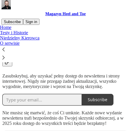
Magazyn Heel and Toe
Subscribe
Sign in
Home
Testy i Historie
Dlaczego warto dołączyć do
Niedzielny Kierowca
O serwisie
listy mailingowej?
Zasubskrybuj, aby uzyskać pełny dostęp do newslettera i strony
internetowej. Nigdy nie przegap żadnej aktualizacji, wszystko
wygodnie, merytorycznie i wprost na Twoją skrzynkę.
Subscribe
Nie musisz się martwić, że coś Ci umknie. Każde nowe wydanie
newslettera trafi bezpośrednio do Twojej skrzynki odbiorczej, a w
2025 roku dostęp do wszystkich treści będzie bezpłatny!